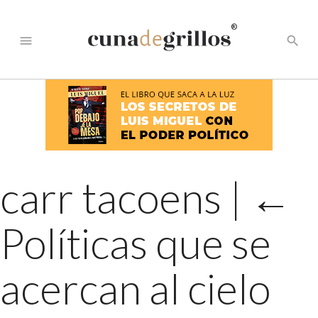
®
menu
search
carr tacoens
|
←
Políticas que se
acercan al cielo