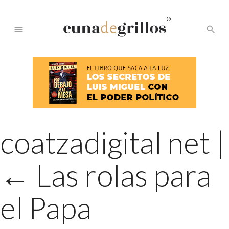
®
menu
search
coatzadigital net
|
←
Las rolas para
el Papa