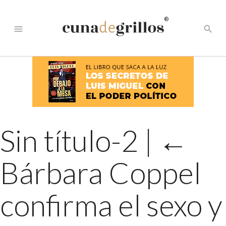
®
menu
search
Sin título-2
|
←
Bárbara Coppel
confirma el sexo y