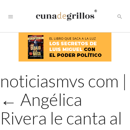
®
menu
search
noticiasmvs com
|
←
Angélica
Rivera le canta al