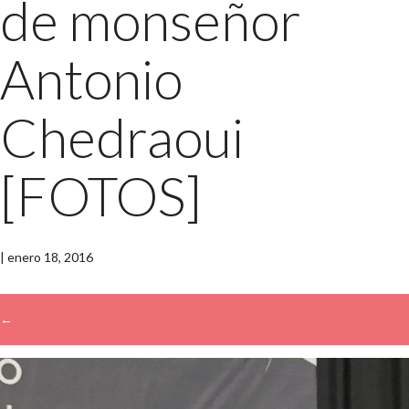
de monseñor
Antonio
Chedraoui
[FOTOS]
|
enero 18, 2016
←
→