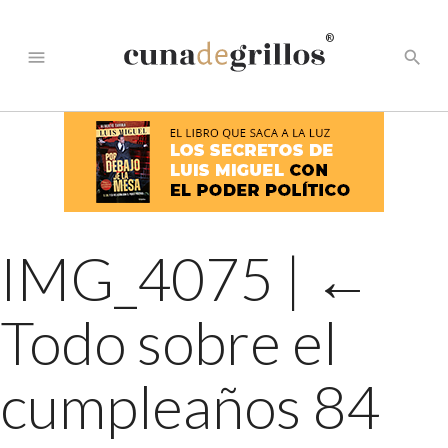
®
menu
search
IMG_4075
|
←
Todo sobre el
cumpleaños 84