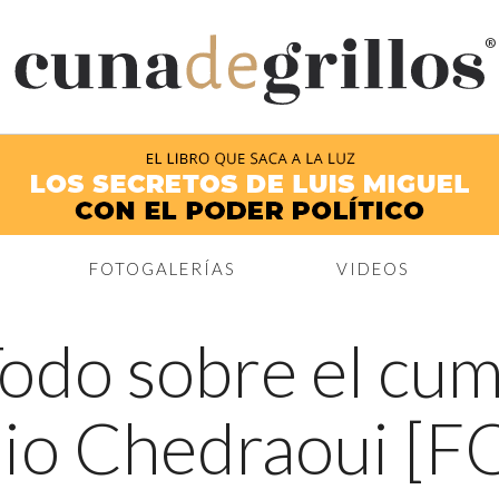
®
FOTOGALERÍAS
VIDEOS
odo sobre el cu
io Chedraoui [F