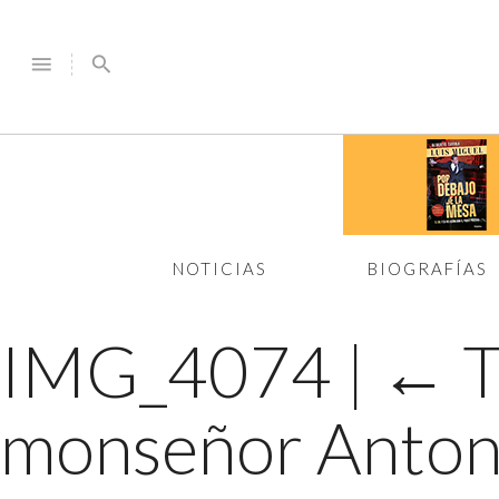
menu
search
NOTICIAS
BIOGRAFÍAS
IMG_4074
|
←
T
monseñor Anton