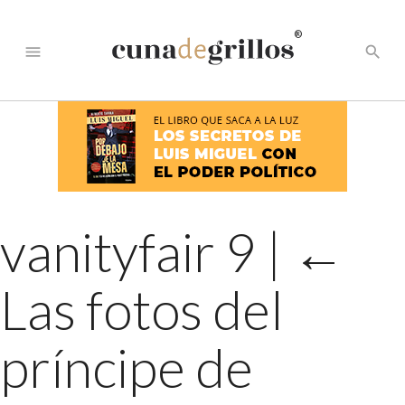
®
menu
search
vanityfair 9
|
←
Las fotos del
príncipe de