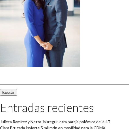
Buscar:
Entradas recientes
Julieta Ramírez y Netza Jáuregui: otra pareja polémica de la 4T
Clara Brugada invierte 5 mil mdp en movilidad para la CDMX