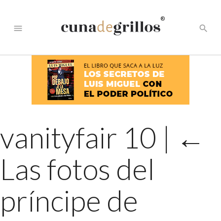
®
menu
search
vanityfair 10
|
←
Las fotos del
príncipe de