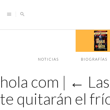
menu
search
NOTICIAS
BIOGRAFÍAS
hola com
|
←
Las
te quitarán el frí