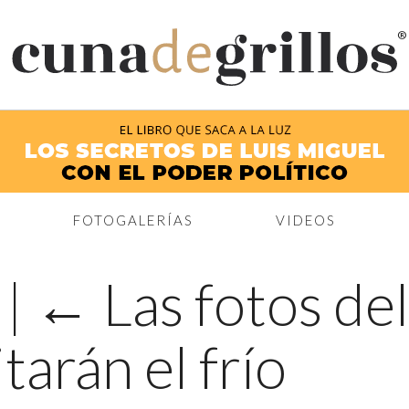
®
FOTOGALERÍAS
VIDEOS
m
|
←
Las fotos del
tarán el frío