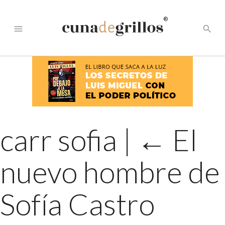
®
menu
search
carr sofia
|
←
El
nuevo hombre de
Sofía Castro