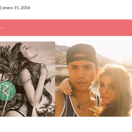
|
enero 15, 2016
←
→
Buscar: