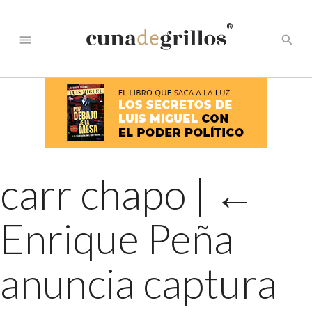
®
menu
search
carr chapo
|
←
Enrique Peña
anuncia captura