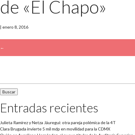
de «El Chapo»
|
enero 8, 2016
←
→
Buscar:
Entradas recientes
Julieta Ramírez y Netza Jáuregui: otra pareja polémica de la 4T
Clara Brugada invierte 5 mil mdp en movilidad para la CDMX