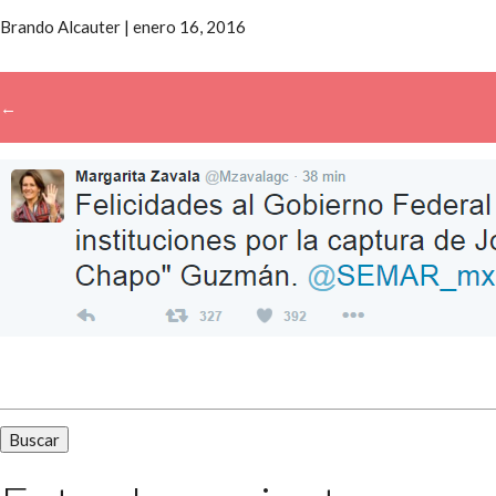
Brando Alcauter
|
enero 16, 2016
←
→
Buscar: