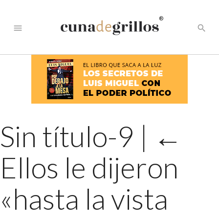
®
menu
search
Sin título-9
|
←
Ellos le dijeron
«hasta la vista