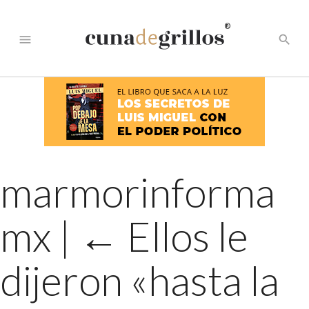
®
menu
search
marmorinforma
mx
|
←
Ellos le
dijeron «hasta la