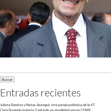
Buscar:
Entradas recientes
Julieta Ramírez y Netza Jáuregui: otra pareja polémica de la 4T
Clara Brugada invierte 5 mil mdp en movilidad para la CDMX