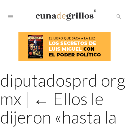
®
menu
search
diputadosprd org
mx
|
←
Ellos le
dijeron «hasta la