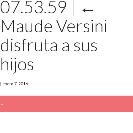
07.53.59
|
←
Maude Versini
disfruta a sus
hijos
|
enero 7, 2016
→
Buscar: