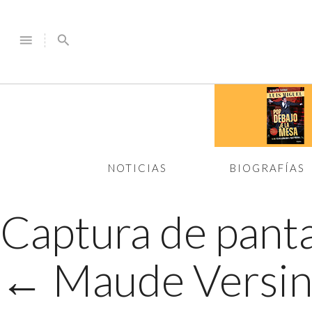
menu
search
NOTICIAS
BIOGRAFÍAS
Captura de panta
←
Maude Versini 