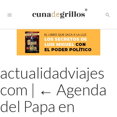
®
menu
search
actualidadviajes
com
|
←
Agenda
del Papa en