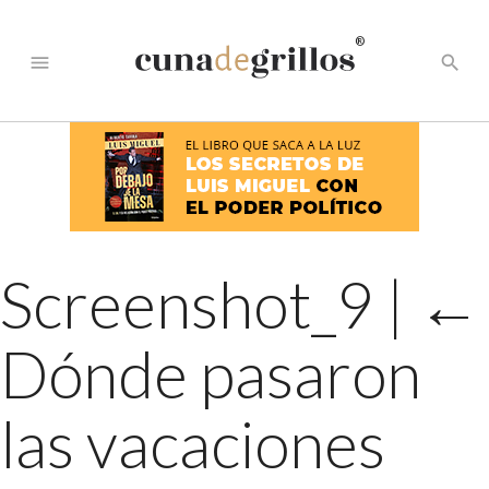
®
menu
search
Screenshot_9
|
←
Dónde pasaron
las vacaciones