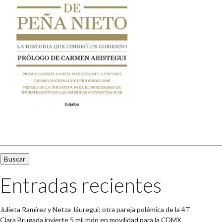
Buscar:
Entradas recientes
Julieta Ramírez y Netza Jáuregui: otra pareja polémica de la 4T
Clara Brugada invierte 5 mil mdp en movilidad para la CDMX