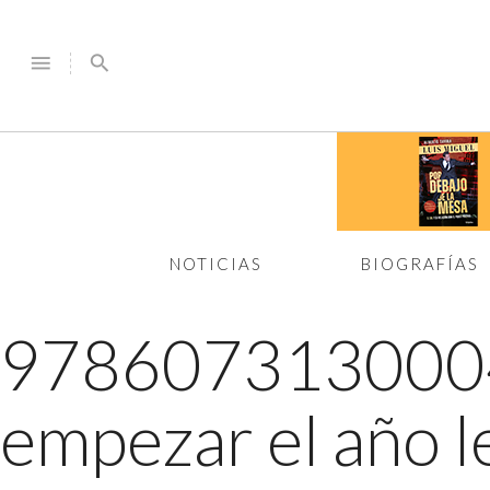
menu
search
NOTICIAS
BIOGRAFÍAS
97860731300
empezar el año 