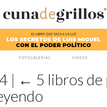
®
FOTOGALERÍAS
VIDEOS
04
|
←
5 libros de 
leyendo