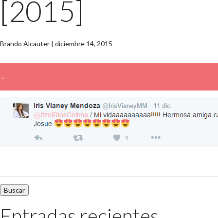
[2015]
Brando Alcauter
|
diciembre 14, 2015
←
→
Buscar:
Entradas recientes