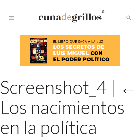
®
menu
search
Screenshot_4
|
←
Los nacimientos
en la política