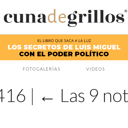
®
FOTOGALERÍAS
VIDEOS
×416
|
←
Las 9 not