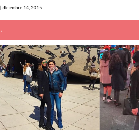
|
diciembre 14, 2015
←
→
Buscar: