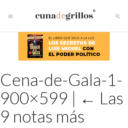
®
menu
search
Cena-de-Gala-1-
900×599
|
←
Las
9 notas más