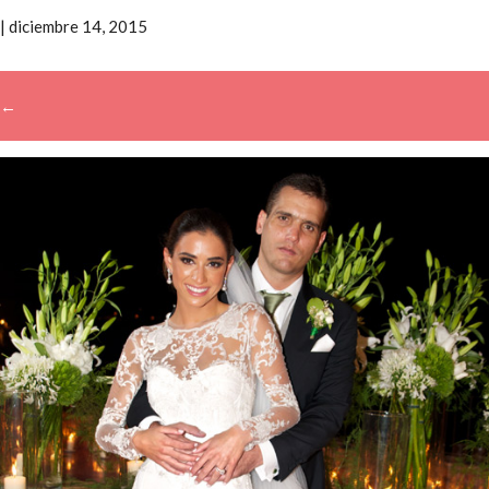
|
diciembre 14, 2015
←
→