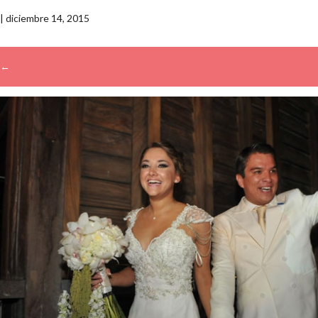
|
diciembre 14, 2015
←
→