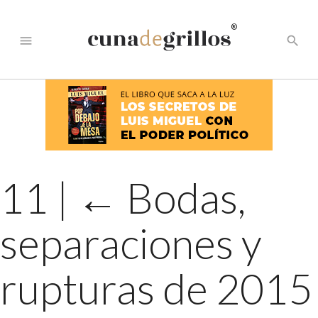
®
menu
search
11
|
←
Bodas,
separaciones y
rupturas de 2015