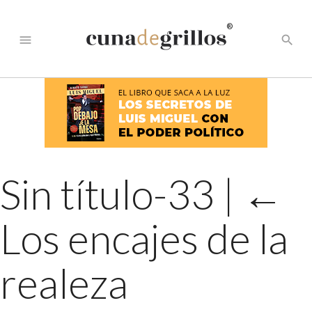
®
menu
search
Sin título-33
|
←
Los encajes de la
realeza