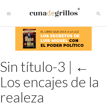
®
menu
search
Sin título-3
|
←
Los encajes de la
realeza