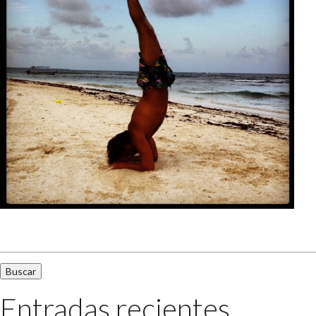
Buscar:
Entradas recientes