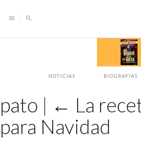
menu
search
NOTICIAS
BIOGRAFÍAS
pato
|
←
La recet
para Navidad