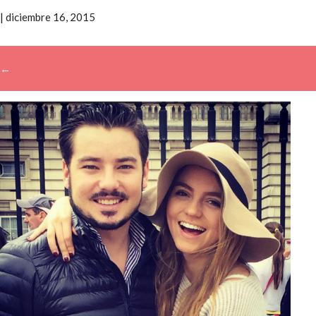
|
diciembre 16, 2015
←
→