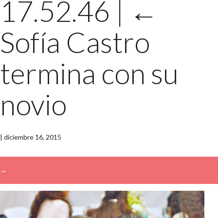
17.52.46
|
←
Sofía Castro
termina con su
novio
|
diciembre 16, 2015
→