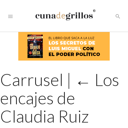
®
menu
search
Carrusel
|
←
Los
encajes de
Claudia Ruiz