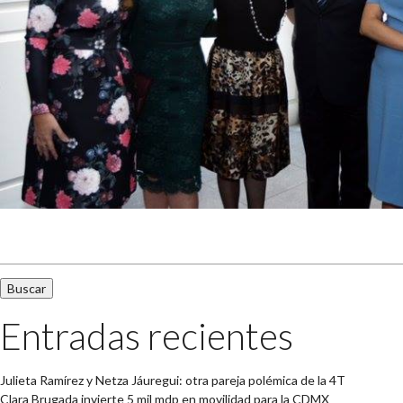
Buscar:
Entradas recientes
Julieta Ramírez y Netza Jáuregui: otra pareja polémica de la 4T
Clara Brugada invierte 5 mil mdp en movilidad para la CDMX