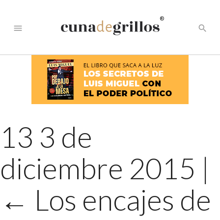
®
menu
search
13 3 de
diciembre 2015
|
←
Los encajes de