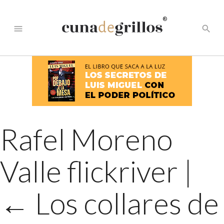
®
menu
search
Rafel Moreno
Valle flickriver
|
←
Los collares de