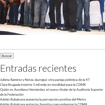
Buscar:
Entradas recientes
Julieta Ramírez y Netza Jáuregui: otra pareja polémica de la 4T
Clara Brugada invierte 5 mil mdp en movilidad para la CDMX
Quién es Aureliano Hernández, el nuevo titular de la Auditoría Superior
de la Federación
Adrián Rubalcava aumenta la percepción positiva del Metro
Adrián Rubalcava entre los favoritos para gobernar la CDMX