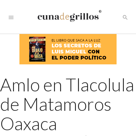
®
menu
search
Amlo en Tlacolula
de Matamoros
Oaxaca