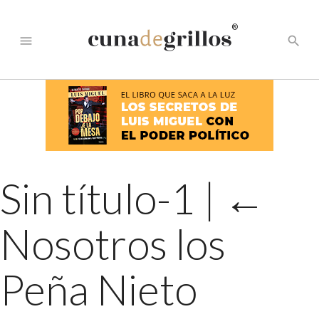
®
menu
search
Sin título-1
|
←
Nosotros los
Peña Nieto