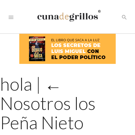
®
menu
search
hola
|
←
Nosotros los
Peña Nieto