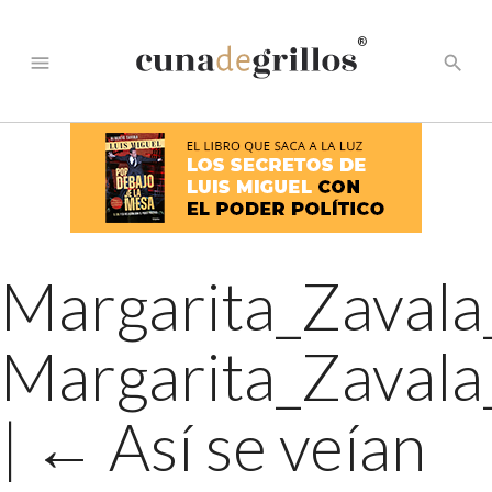
®
menu
search
Margarita_Zaval
Margarita_Zava
|
←
Así se veían