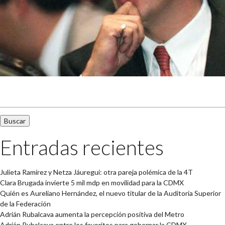
Buscar:
Entradas recientes
Julieta Ramírez y Netza Jáuregui: otra pareja polémica de la 4T
Clara Brugada invierte 5 mil mdp en movilidad para la CDMX
Quién es Aureliano Hernández, el nuevo titular de la Auditoría Superior
de la Federación
Adrián Rubalcava aumenta la percepción positiva del Metro
Adrián Rubalcava entre los favoritos para gobernar la CDMX