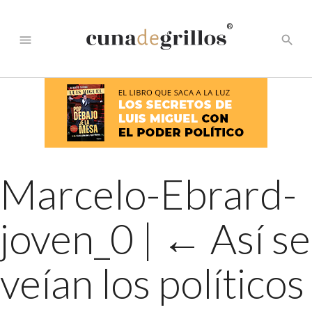
®
menu
search
Marcelo-Ebrard-
joven_0
|
←
Así se
veían los políticos