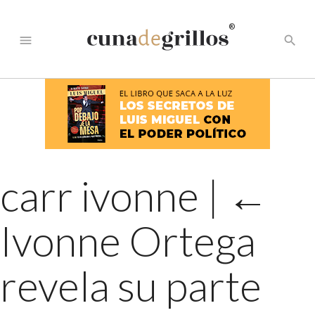
®
menu
search
carr ivonne
|
←
Ivonne Ortega
revela su parte