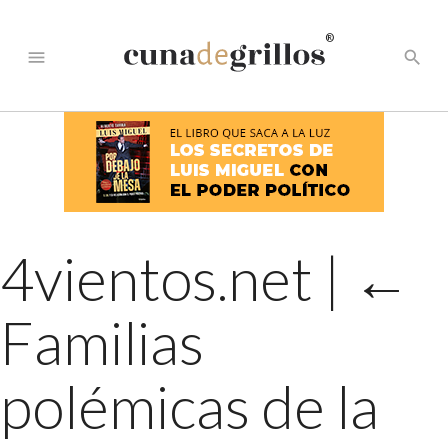
®
menu
search
4vientos.net
|
←
Familias
polémicas de la