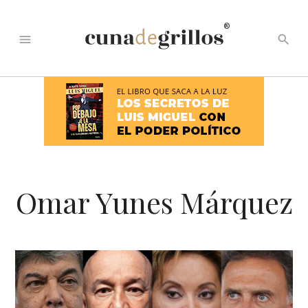
®
menu
search
Omar Yunes Márquez