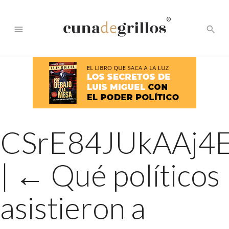
®
menu
search
CSrE84JUkAAj4
|
←
Qué políticos
asistieron a