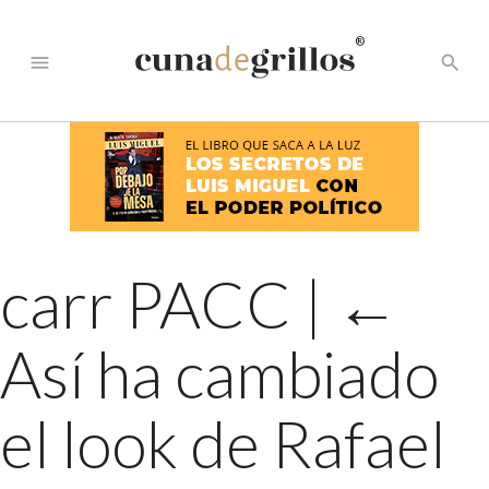
®
menu
search
carr PACC
|
←
Así ha cambiado
el look de Rafael