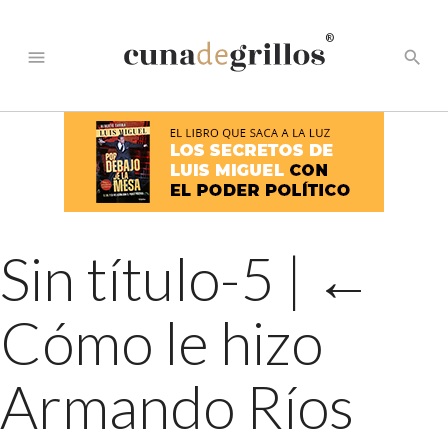
®
menu
search
Sin título-5
|
←
Cómo le hizo
Armando Ríos