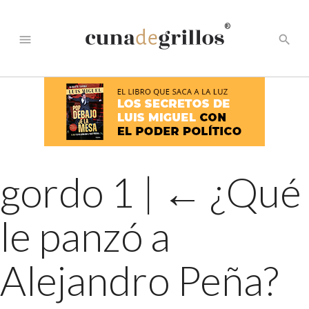
®
menu
search
gordo 1
|
←
¿Qué
le panzó a
Alejandro Peña?