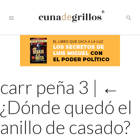
®
menu
search
carr peña 3
|
←
¿Dónde quedó el
anillo de casado?