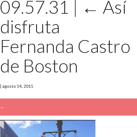
09.57.31
|
←
Así
disfruta
Fernanda Castro
de Boston
|
agosto 14, 2015
←
→